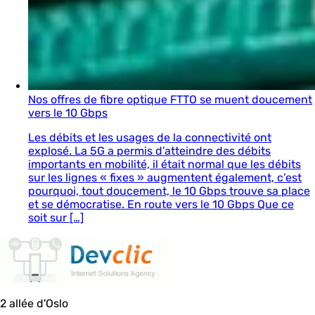
Nos offres de fibre optique FTTO se muent doucement
vers le 10 Gbps
Les débits et les usages de la connectivité ont
explosé. La 5G a permis d’atteindre des débits
importants en mobilité, il était normal que les débits
sur les lignes « fixes » augmentent également, c’est
pourquoi, tout doucement, le 10 Gbps trouve sa place
et se démocratise. En route vers le 10 Gbps Que ce
soit sur […]
2 allée d'Oslo