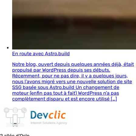
En route avec Astro.build
Notre blog, ouvert depuis quelques années déjà, était
propulsé par WordPress depuis ses débuts.
Récemment, pour ne pas dire, il y a quelques jours,
nous l’avons migré vers une nouvelle solution de site
SSG basée sous Astro.build Un changement de
moteur (enfin pas tout à fait) WordPress n’a pas
complètement disparu et est encore utilisé […]
2 allée d'Oslo