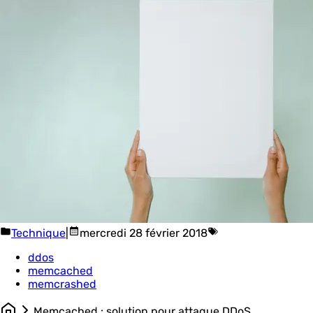
Technique
|
mercredi 28 février 2018
ddos
memcached
memcrashed
Memcached : solution pour attaque DDoS