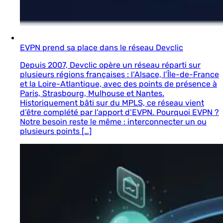
EVPN prend sa place dans le réseau Devclic
Depuis 2007, Devclic opère un réseau réparti sur
plusieurs régions françaises : l’Alsace, l’Île-de-France
et la Loire-Atlantique, avec des points de présence à
Paris, Strasbourg, Mulhouse et Nantes.
Historiquement bâti sur du MPLS, ce réseau vient
d’être complété par l’apport d’EVPN. Pourquoi EVPN ?
Notre besoin reste le même : interconnecter un ou
plusieurs points […]