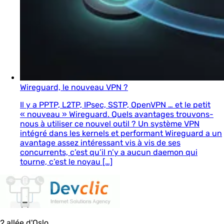
Wireguard, le nouveau VPN ?
Il y a PPTP, L2TP, IPsec, SSTP, OpenVPN … et le petit
« nouveau » Wireguard. Quels avantages trouvons-
nous à utiliser ce nouvel outil ? Un système VPN
intégré dans les kernels et performant Wireguard a un
avantage assez intéressant vis à vis de ses
concurrents, c’est qu’il n’y a aucun daemon qui
tourne, c’est le noyau […]
2 allée d'Oslo